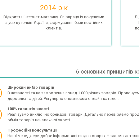
2014 рік
Відкриття інтернет-магазину. Співпраця із покупцями
Лі
з усіх куточків України, формування бази постійних
клієнтів.
п
6 основних принципів к
Широкий вибір товарів
В наявності та на замовлення понад 1 000 різних товарів. Пропонує
дорослих та дітей. Регулярно оновлюємо онлайн-каталог.
100% гарантія якості
Реалізуємо виключно брендові товари. Детально перевіряємо прод
обмін товарів неналежної якості.
Професійні консультації
Наші менеджери добре інформовані щодо товарів. Надаємо детальні