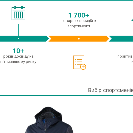
1 700+
товарних позицій в
асортименті
10+
років досвіду на
позитивн
вітчизняному ринку
Вибір спортсмені