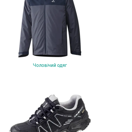
Куртки, легінси, жилети, шорти, спідниці,
:
костюми та інший жіночий одяг у
спортивному стилі. Понад 250 різних
моделей.
Чоловічий одяг
Стильні моделі жіночих кросівок
виробництва Puma, Adidas, Reebok, Nike.
Повсякденні кеди, а також взуття для бігу
та фітнесу.