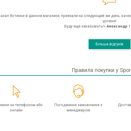
казал ботинки в данном магазине, приехали на следующий же день, кач
уровне!
Буду ещё заказывать!»
Александр
1
Більше відгуків
Правила покупки у Sport
ення за телефоном або
Погодження замовлення з
Достав
онлайн
менеджером