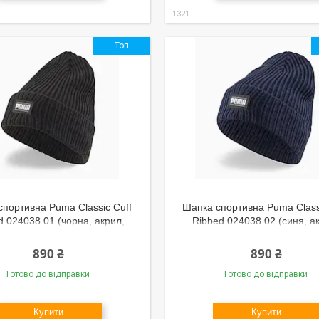
1321
Топ
спортивна Puma Classic Cuff
Шапка спортивна Puma Class
d 024038 01 (чорна, акрил,
Ribbed 024038 02 (синя, а
, з відворотом, тепла, бренд
в'язана, з відворотом, тепла
пума)
пума)
890 ₴
890 ₴
Готово до відправки
Готово до відправки
Купити
Купити