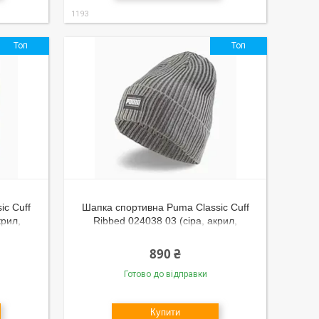
1193
Топ
Топ
ic Cuff
Шапка спортивна Puma Classic Cuff
крил,
Ribbed 024038 03 (сіра, акрил,
, бренд
в'язана, з відворотом, тепла, бренд
пума)
890 ₴
Готово до відправки
Купити