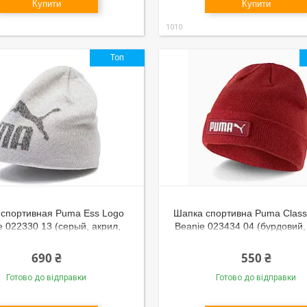
Купити
Купити
1010
Топ
спортивная Puma Ess Logo
Шапка спортивна Puma Classi
e 022330 13 (серый, акрил,
Beanie 023434 04 (бурдовий,
ая вязка, теплая, зимняя,
двошарова, тепла, зимова,
логотип пума)
пума)
690 ₴
550 ₴
Готово до відправки
Готово до відправки