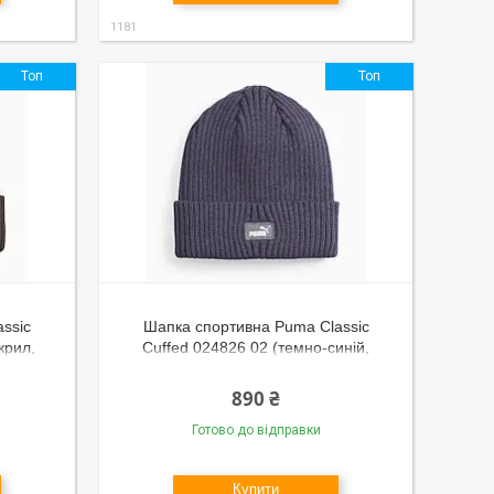
1181
Топ
Топ
ssic
Шапка спортивна Puma Classic
крил,
Cuffed 024826 02 (темно-синій,
 логотип
акрил, в'язана, з відворотом, тепла,
логотип пума)
890 ₴
Готово до відправки
Купити