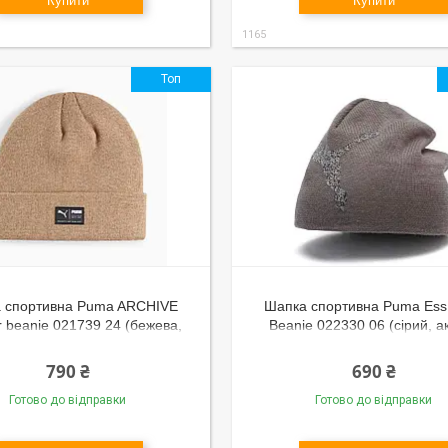
Купити
Купити
1165
Топ
 спортивна Puma ARCHIVE
Шапка спортивна Puma Ess
r beanie 021739 24 (бежева,
Beanie 022330 06 (сірий, а
тепла, зимова, логотип пума)
подвійна в'язка, тепла, зи
логотип пума)
790 ₴
690 ₴
Готово до відправки
Готово до відправки