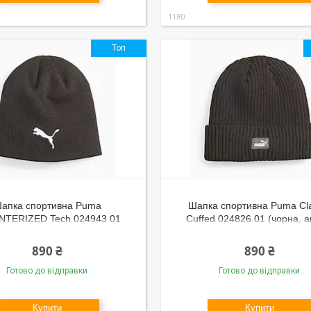
1180
Топ
апка спортивна Puma
Шапка спортивна Puma Cla
NTERIZED Tech 024943 01
Cuffed 024826 01 (чорна, а
акрил, в'язана, з відворотом,
в'язана, з відворотом, тепла,
тепла, логотип пума)
пума)
890 ₴
890 ₴
Готово до відправки
Готово до відправки
Купити
Купити