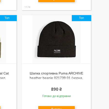
1174
Топ
Топ
l Cat
Шапка спортивна Puma ARCHIVE
рил,
heather beanie 021739 01 (чорна,
 логотип
акрил, тепла, зимова, логотип пума)
890 ₴
Готово до відправки