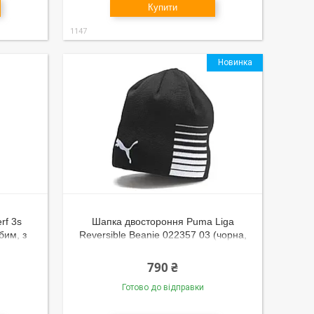
Купити
1147
Новинка
rf 3s
Шапка двостороння Puma Liga
бим, з
Reversible Beanie 022357 03 (чорна,
а, з
біла, поліестер, осінь, зима,
спортивна, бренд пума)
790 ₴
Готово до відправки