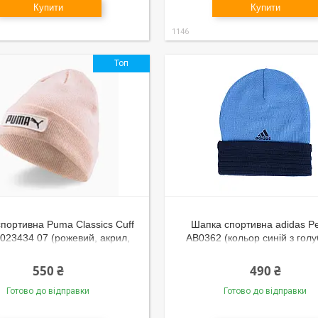
Купити
Купити
1146
Топ
портивна Puma Classics Cuff
Шапка спортивна adidas Pe
 023434 07 (рожевий, акрил,
AB0362 (кольор синій з голу
ова, тепла, зимова, бренд
розворотом, акрил, зимов
пума)
логотипом адас)
550 ₴
490 ₴
Готово до відправки
Готово до відправки