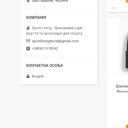
Шептицький, Україна
1175
Sport Living - брендовий одяг,
взуття та аксесуари для спорту
sportlivingstore@gmail.com
+380631578542
Андрій
Шапка
Beani
в'язана,