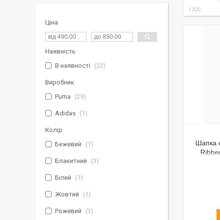
1320
Ціна
Наявність
В наявності
22
Виробник
Puma
29
Adidas
1
Колір
Шапка 
Бежевий
1
Ribbe
Блакитний
3
в'язана
Білий
1
Жовтий
1
Рожевий
3