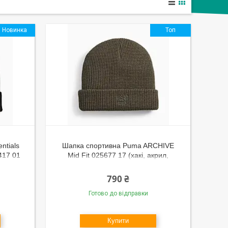
Новинка
Топ
ntials
Шапка спортивна Puma ARCHIVE
417 01
Mid Fit 025677 17 (хакі, акрил,
воротом,
в'язана, з відворотом, тепла, логотип
пума)
790 ₴
Готово до відправки
Купити