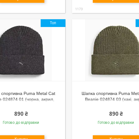
1173
Топ
 спортивна Puma Metal Cat
Шапка спортивна Puma Meta
e 024874 01 (чорна, акрил,
Beanie 024874 03 (хакі, ак
 з відворотом, тепла, логотип
в'язана, з відворотом, тепла,
пума)
пума)
890 ₴
890 ₴
Готово до відправки
Готово до відправки