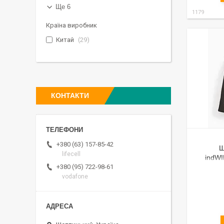
Ще 6
1179
Країна виробник
Китай
29
КОНТАКТИ
+380 (63) 157-85-42
Ш
lifecell
indWI
(чорна, 
+380 (95) 722-98-61
vodafone