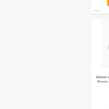
1012
Шапка с
Beanie
двошар