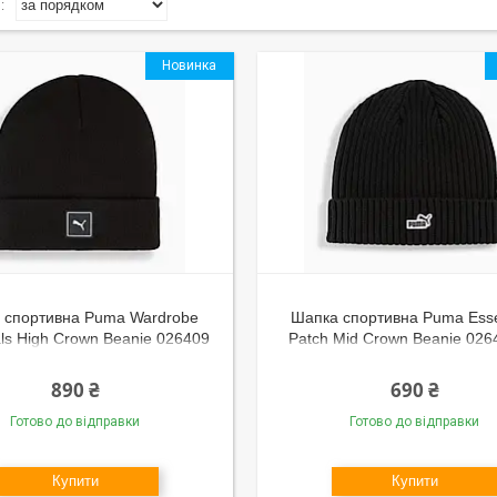
Новинка
 спортивна Puma Wardrobe
Шапка спортивна Puma Esse
als High Crown Beanie 026409
Patch Mid Crown Beanie 026
(чорна, акрил, в'язана, з
(чорна, акрил, в'язана, з від
отом, тепла, логотип пума)
тепла, логотип пума)
890 ₴
690 ₴
Готово до відправки
Готово до відправки
Купити
Купити