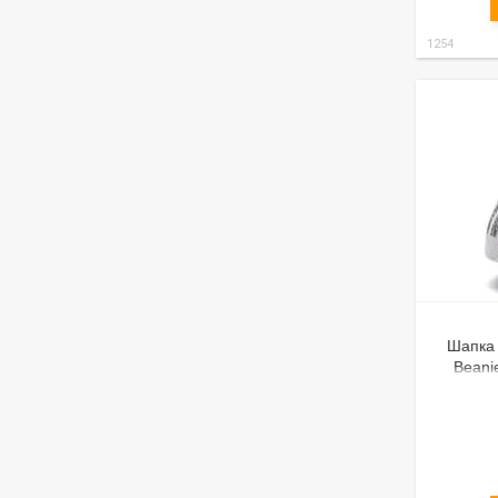
1254
Шапка 
Beani
двойн