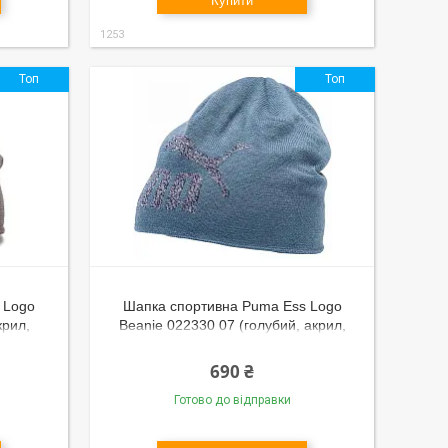
Купити
1253
Топ
Топ
 Logo
Шапка спортивна Puma Ess Logo
крил,
Beanie 022330 07 (голубий, акрил,
мова,
подвійна в'язка, тепла, зимова,
логотип пума)
690 ₴
Готово до відправки