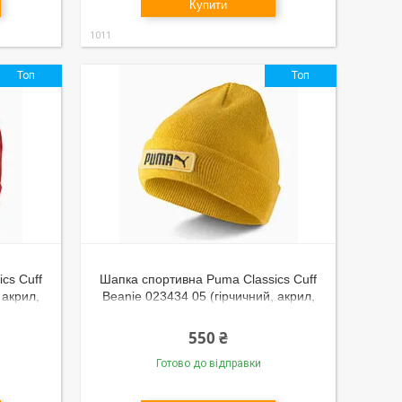
Купити
1011
Топ
Топ
cs Cuff
Шапка спортивна Puma Classics Cuff
 акрил,
Beanie 023434 05 (гірчичний, акрил,
 бренд
двошарова, тепла, зимова, бренд
пума)
550 ₴
Готово до відправки