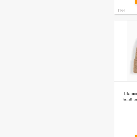
1164
Шапка
heathe
акрил, 