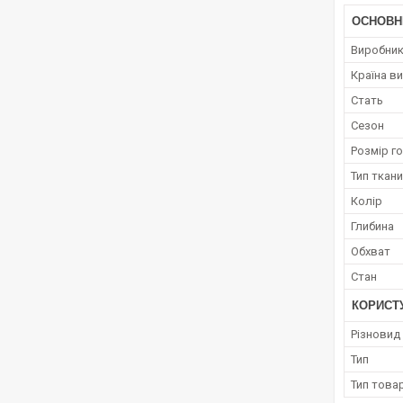
ОСНОВН
Виробни
Країна в
Стать
Сезон
Розмір г
Тип ткан
Колір
Глибина
Обхват
Стан
КОРИСТ
Різновид
Тип
Тип това