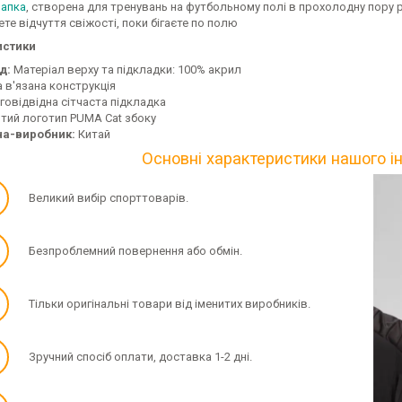
апка
, створена для тренувань на футбольному полі в прохолодну пору р
те відчуття свіжості, поки бігаєте по полю
истики
д:
Матеріал верху та підкладки: 100% акрил
а в'язана конструкція
говідвідна сітчаста підкладка
тий логотип PUMA Cat збоку
на-виробник:
Китай
Основні характеристики нашого і
✓
Великий вибір спорттоварів.
✓
Безпроблемний повернення або обмін.
✓
Тільки оригінальні товари від іменитих виробників.
✓
Зручний спосіб оплати, доставка 1-2 дні.