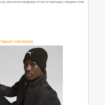
оку, має вологовідвідну сітчасту підкладку, завдяки чому
нтернет-магазину