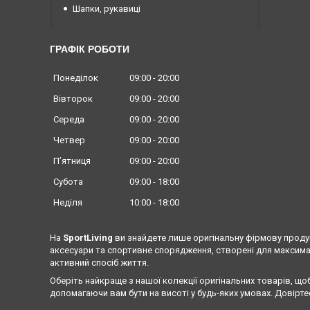
Шапки, рукавиці
ГРАФІК РОБОТИ
Понеділок
09:00
20:00
Вівторок
09:00
20:00
Середа
09:00
20:00
Четвер
09:00
20:00
Пʼятниця
09:00
20:00
Субота
09:00
18:00
Неділя
10:00
18:00
На
SportLiving
ви знайдете лише оригінальну фірмову продук
аксесуари та спортивне спорядження, створені для максима
активний спосіб життя.
Оберіть найкраще з нашої колекції оригінальних товарів, що
допомагаючи вам бути на висоті у будь-яких умовах. Довіртес