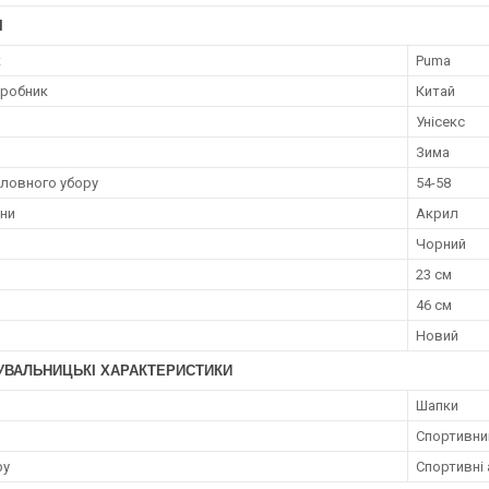
І
к
Puma
иробник
Китай
Унісекс
Зима
оловного убору
54-58
ини
Акрил
Чорний
23 см
46 см
Новий
УВАЛЬНИЦЬКІ ХАРАКТЕРИСТИКИ
Шапки
Спортивни
ру
Спортивні