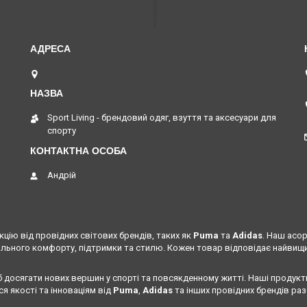
Шептицький, Україна
Sport Living - брендовий одяг, взуття та аксесуари для
спорту
Андрій
цію від провідних світових брендів, таких як
Puma
та
Adidas
. Наш асо
льного комфорту, підтримки та стилю. Кожен товар відповідає найвищим
б досягати нових вершин у спорті та повсякденному житті. Наші продукт
я якості та інноваціям від
Puma
,
Adidas
та інших провідних брендів раз