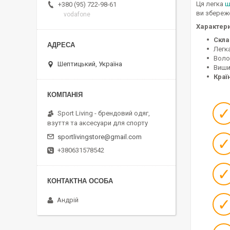
Ця легка
ш
+380 (95) 722-98-61
ви збереже
vodafone
Характер
Скла
Легк
Воло
Шептицький, Україна
Виши
Краї
Sport Living - брендовий одяг,
взуття та аксесуари для спорту
sportlivingstore@gmail.com
+380631578542
Андрій