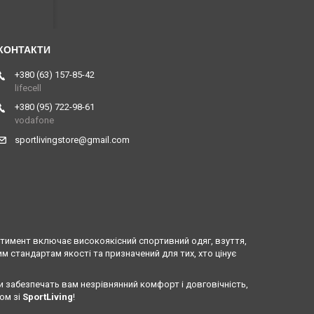
+380 (63) 157-85-42
lifecell
+380 (95) 722-98-61
vodafone
sportlivingstore@gmail.com
ртимент включає високоякісний спортивний одяг, взуття,
 стандартам якості та призначений для тих, хто цінує
и забезпечать вам незрівнянний комфорт і довговічність,
ом зі
SportLiving
!