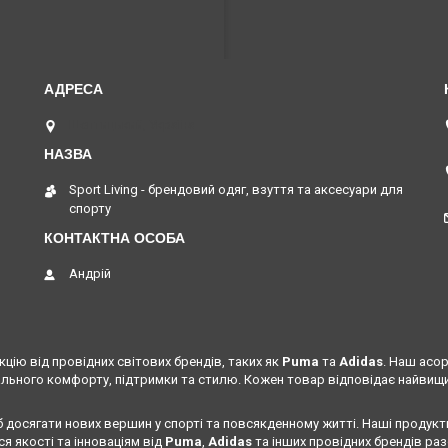
Шептицький, Україна
Sport Living - брендовий одяг, взуття та аксесуари для
спорту
Андрій
цію від провідних світових брендів, таких як
Puma
та
Adidas
. Наш асо
льного комфорту, підтримки та стилю. Кожен товар відповідає найвищим
б досягати нових вершин у спорті та повсякденному житті. Наші продукт
я якості та інноваціям від
Puma
,
Adidas
та інших провідних брендів раз