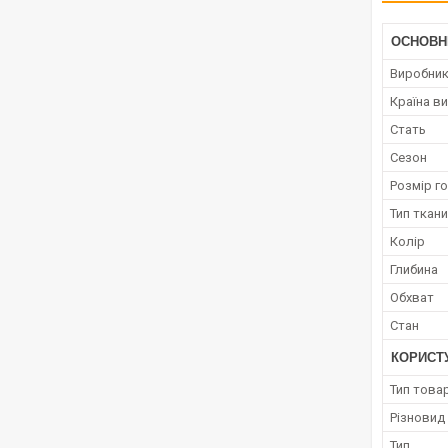
ОСНОВН
Виробни
Країна в
Стать
Сезон
Розмір г
Тип ткан
Колір
Глибина
Обхват
Стан
КОРИСТ
Тип това
Різновид
Тип