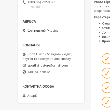
PUMA Liga
+380 (95) 722-98-61
пору року.
vodafone
спортивним
Характер
Скла
Стат
Шептицький, Україна
Двос
Виши
Краї
Sport Living - брендовий одяг,
взуття та аксесуари для спорту
sportlivingstore@gmail.com
+380631578542
Андрій