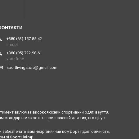
+380 (63) 157-85-42
lifecell
+380 (95) 722-98-61
vodafone
sportlivingstore@gmail.com
ртимент включає високоякісний спортивний одяг, взуття,
 стандартам якості та призначений для тих, хто цінує
и забезпечать вам незрівнянний комфорт і довговічність,
ом зі
SportLiving
!