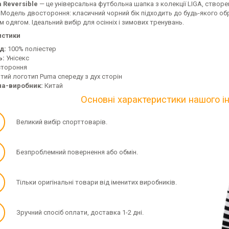
 Reversible
— це універсальна футбольна шапка з колекції LIGA, створе
 Модель двостороння: класичний чорний бік підходить до будь-якого обр
 одягом. Ідеальний вибір для осінніх і зимових тренувань.
истики
д:
100% поліестер
ь:
Унісекс
тороння
тий логотип Puma спереду з дух сторін
на-виробник:
Китай
Основні характеристики нашого і
✓
Великий вибір спорттоварів.
✓
Безпроблемний повернення або обмін.
✓
Тільки оригінальні товари від іменитих виробників.
✓
Зручний спосіб оплати, доставка 1-2 дні.