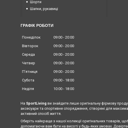
Шорти
Шапки, рукавиці
ГРАФІК РОБОТИ
Понеділок
09:00
20:00
Вівторок
09:00
20:00
Середа
09:00
20:00
Четвер
09:00
20:00
Пʼятниця
09:00
20:00
Субота
09:00
18:00
Неділя
10:00
18:00
На
SportLiving
ви знайдете лише оригінальну фірмову продук
аксесуари та спортивне спорядження, створені для максима
активний спосіб життя.
Оберіть найкраще з нашої колекції оригінальних товарів, що
допомагаючи вам бути на висоті у будь-яких умовах. Довіртес