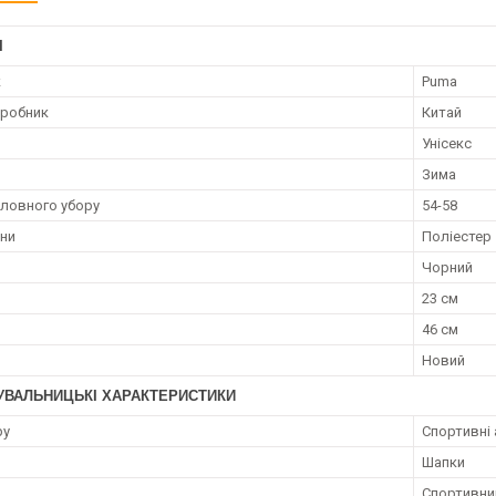
І
к
Puma
иробник
Китай
Унісекс
Зима
оловного убору
54-58
ини
Поліестер
Чорний
23 см
46 см
Новий
УВАЛЬНИЦЬКІ ХАРАКТЕРИСТИКИ
ру
Спортивні
Шапки
Спортивни