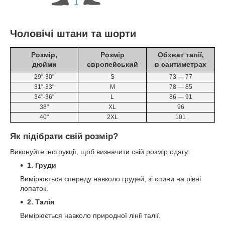
Чоловічі штани та шорти
Розмір,
Розмір
Обхват талії,
дюйми
європейський
в сантиметрах
29"-30"
S
73 ― 77
31"-33"
M
78 ― 85
34"-36"
L
86 ― 91
38"
XL
96
40"
2XL
101
Як підібрати свій розмір?
Виконуйте інструкції, щоб визначити свій розмір одягу:
1. Груди
Вимірюється спереду навколо грудей, зі спини на рівні
лопаток.
2. Талія
Вимірюється навколо природної лінії талії.