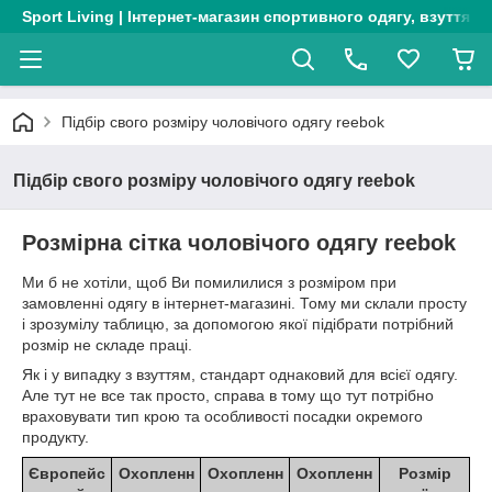
Sport Living | Інтернет-магазин спортивного одягу, взуття т
Підбір свого розміру чоловічого одягу reebok
Підбір свого розміру чоловічого одягу reebok
Розмірна сітка чоловічого одягу reebok
Ми б не хотіли, щоб Ви помилилися з розміром при
замовленні одягу в інтернет-магазині. Тому ми склали просту
і зрозумілу таблицю, за допомогою якої підібрати потрібний
розмір
не складе праці.
Як і у випадку з взуттям, стандарт однаковий для всієї одягу.
Але тут не все так просто, справа в тому що тут потрібно
враховувати тип крою та особливості посадки окремого
продукту.
Європейс
Охопленн
Охопленн
Охопленн
Розмір