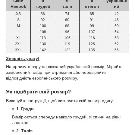
ький
я
я
я
українськ
Reebok
грудей
талії
стегон
ий
XS
86
74
85
42
S
92
80
91
46
M
100
88
99
50
L
108
96
107
54
XL
118
106
116
58
2XL
130
119
125
62
3XL
142
132
135
66
Зверніть увагу!
На ярлику товару не вказаний український розмір. Міряйте
замовлений товар при отриманні або перевіряйте
відповідність європейського розміру.
Як підібрати свій розмір?
Виконуйте інструкції, щоб визначити свій розмір одягу:
1. Груди
Вимірюється спереду навколо грудей, зі спини на рівні
лопаток.
2. Талія