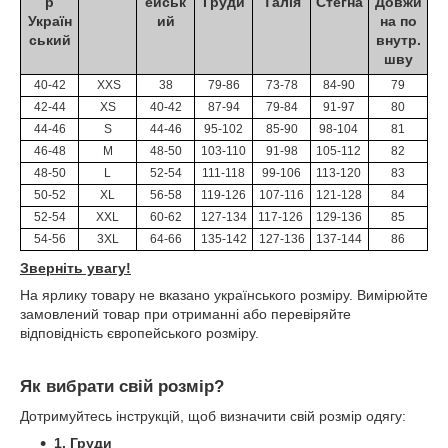
р
ейськ
Груди
Талія
Стегна
Довжи
Україн
ий
на по
ський
внутр.
шву
40-42
XXS
38
79-86
73-78
84-90
79
42-44
XS
40-42
87-94
79-84
91-97
80
44-46
S
44-46
95-102
85-90
98-104
81
46-48
M
48-50
103-110
91-98
105-112
82
48-50
L
52-54
111-118
99-106
113-120
83
50-52
XL
56-58
119-126
107-116
121-128
84
52-54
XXL
60-62
127-134
117-126
129-136
85
54-56
3XL
64-66
135-142
127-136
137-144
86
Зверніть увагу!
На ярлику товару не вказано українського розміру. Вимірюйте
замовлений товар при отриманні або перевіряйте
відповідність європейського розміру.
Як вибрати свій розмір?
Дотримуйтесь інструкцій, щоб визначити свій розмір одягу:
1. Груди