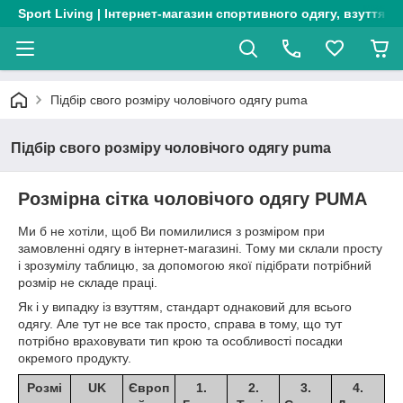
Sport Living | Інтернет-магазин спортивного одягу, взуття т
Підбір свого розміру чоловічого одягу puma
Підбір свого розміру чоловічого одягу puma
Розмірна сітка чоловічого одягу PUMA
Ми б не хотіли, щоб Ви помилилися з розміром при
замовленні одягу в інтернет-магазині. Тому ми склали просту
і зрозумілу таблицю, за допомогою якої підібрати потрібний
розмір не складе праці.
Як і у випадку із взуттям, стандарт однаковий для всього
одягу. Але тут не все так просто, справа в тому, що тут
потрібно враховувати тип крою та особливості посадки
окремого продукту.
Розмі
UK
Європ
1.
2.
3.
4.