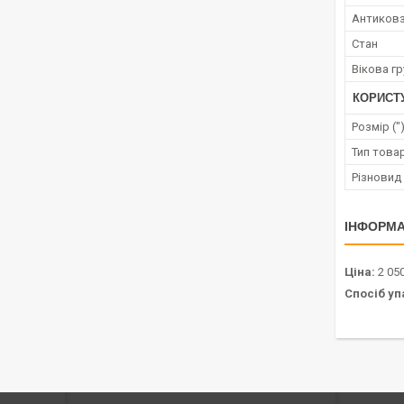
Антиковз
Стан
Вікова гр
КОРИСТ
Розмір ("
Тип това
Різновид
ІНФОРМА
Ціна:
2 050
Спосіб уп