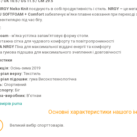
 / UK 10.5 / US 11.5 / CM 29.5
NRGY Neko Knit
поєднують в собі продуктивність і стиль.
NRGY –
це мега
U SOFTFOAM + Comfort
забезпечує м'яке плавне ковзання при переході 
вентиляцію під час бігу.
:
Foam
- м'яка устілка запам'ятовує форму стопи.
отажна сітка для чудового комфорту та повітропроникності
A NRGY
Піна для максимальної віддачі енергії та комфорту
а гумова підошва для максимального зчеплення і довговічності
истики
кція:
Осінь-зима 2019
ріал верху:
Текстиль
ріал підошви:
гума Високотехнологічна
ь:
Спортивний
спорту:
Біг
на-виробник:
В'єтнам
змірів puma
Основні характеристики нашого і
✓
Великий вибір спорттоварів.