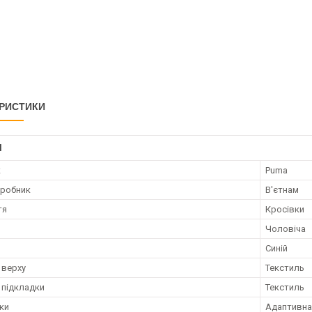
РИСТИКИ
І
к
Puma
иробник
В'єтнам
тя
Кросівки
Чоловіча
Синій
 верху
Текстиль
 підкладки
Текстиль
лки
Адаптивна