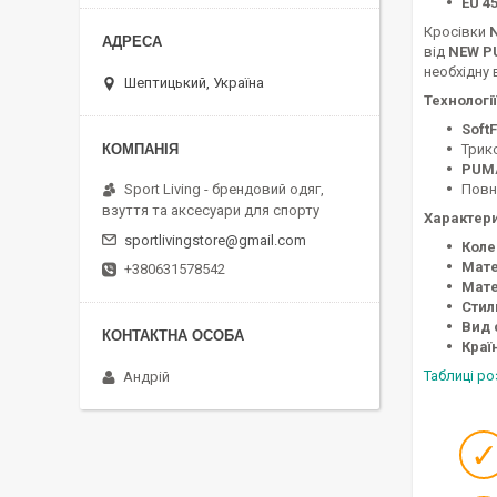
EU 45
Кросівки
від
NEW P
необхідну 
Шептицький, Україна
Технології
Soft
Трик
PUM
Повн
Sport Living - брендовий одяг,
взуття та аксесуари для спорту
Характер
sportlivingstore@gmail.com
Коле
Мате
+380631578542
Мате
Стил
Вид 
Краї
Таблиці ро
Андрій