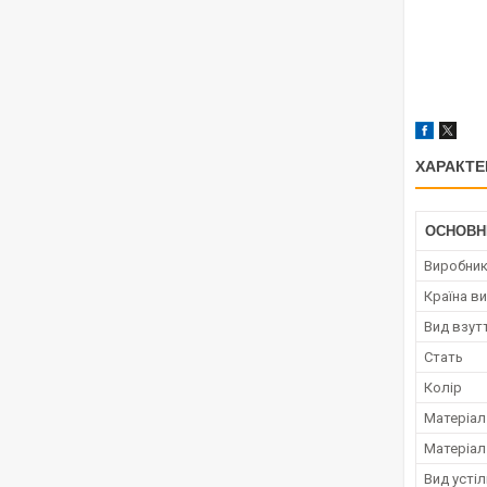
ХАРАКТЕ
ОСНОВН
Виробни
Країна в
Вид взут
Стать
Колір
Матеріал
Матеріал
Вид усті