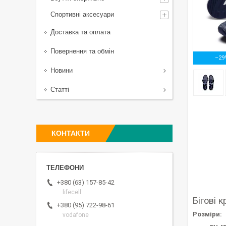
Спортивні аксесуари
Доставка та оплата
Повернення та обмін
–29
Новини
Статті
КОНТАКТИ
+380 (63) 157-85-42
lifecell
Бігові 
+380 (95) 722-98-61
Розміри:
vodafone