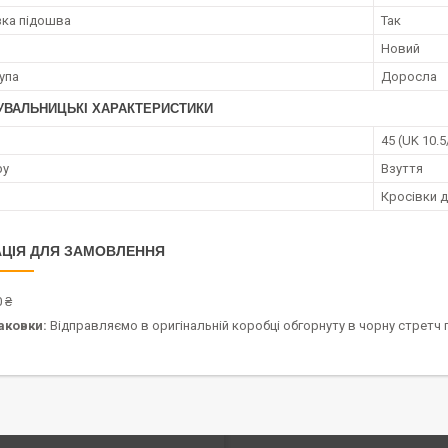
ка підошва
Так
Новий
упа
Доросла
УВАЛЬНИЦЬКІ ХАРАКТЕРИСТИКИ
)
45 (UK 10.5
ру
Взуття
Кросівки д
ЦІЯ ДЛЯ ЗАМОВЛЕННЯ
 ₴
аковки:
Відправляємо в оригінальній коробці обгорнуту в чорну стретч п