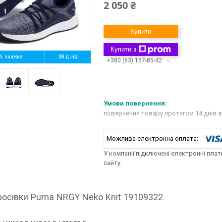
2 050 ₴
Купити
Купити з
%
38 днів
+380 (63) 157-85-42
повернення товару протягом 14 днів
з
У компанії підключені електронні пла
сайту.
кросівки Puma NRGY Neko Knit 19109322