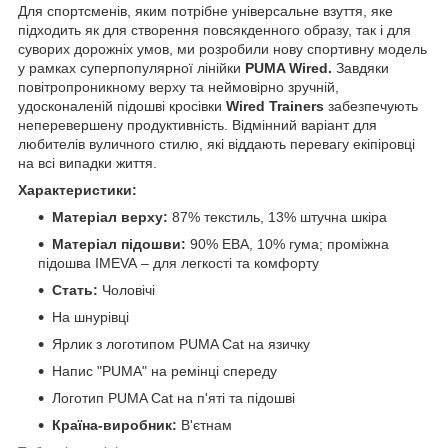
Для спортсменів, яким потрібне універсальне взуття, яке
підходить як для створення повсякденного образу, так і для
суворих дорожніх умов, ми розробили нову спортивну модель
у рамках суперпопулярної лінійки
PUMA Wired.
Завдяки
повітропроникному верху та неймовірно зручній,
удосконаленій підошві кросівки
Wired Trainers
забезпечують
неперевершену продуктивність. Відмінний варіант для
любителів вуличного стилю, які віддають перевагу екіпіровці
на всі випадки життя.
Характеристики:
Матеріал верху:
87% текстиль, 13% штучна шкіра
Матеріал підошви:
90% ЕВА, 10% гума; проміжна
підошва IMEVA – для легкості та комфорту
Стать:
Чоловічі
На шнурівці
Ярлик з логотипом PUMA Cat на язичку
Напис "PUMA" на ремінці спереду
Логотип PUMA Cat на п'яті та підошві
Країна-виробник:
В'єтнам