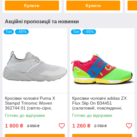
пума)
Купити
Купити
Акційні пропозиції та новинки
Топ
–55%
Топ
–55%
Кросівки чоловічі Puma X
Кросівки чоловічі adidas ZX
Stampd Trinomic Woven
Flux Slip On B34451
362744 01 (світло-сірні,
(салатовий, повсякденні,
повсякденні, трикотаж, бренд
текстильний верх, бренд
Готово до відправки
Готово до відправки
пума)
адідас)
1 800
1 260
₴
₴
3 990 ₴
2 790 ₴