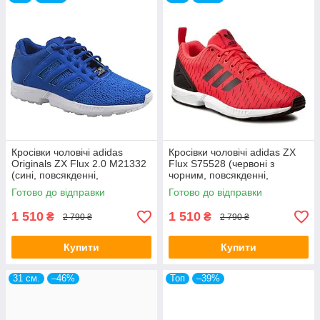
Кросівки чоловічі adidas
Кросівки чоловічі adidas ZX
Originals ZX Flux 2.0 M21332
Flux S75528 (червоні з
(сині, повсякденні,
чорним, повсякденні,
текстильний верх, бренд
текстильний верх, бренд
Готово до відправки
Готово до відправки
адідас)
адідас)
1 510
1 510
₴
₴
2 790 ₴
2 790 ₴
Купити
Купити
31 см.
–46%
Топ
–39%