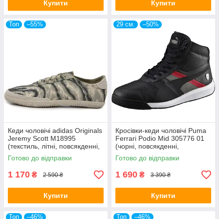
Купити
Купити
Топ
–55%
29 см.
–50%
Кеди чоловічі adidas Originals
Кросівки-кеди чоловічі Puma
Jeremy Scott M18995
Ferrari Podio Mid 305776 01
(текстиль, літні, повсякденні,
(чорні, повсякденні,
перфоровані, адідас)
перфоровані, бренд пума)
Готово до відправки
Готово до відправки
1 170
1 690
₴
₴
2 590 ₴
3 390 ₴
Купити
Купити
Топ
–46%
Топ
–46%