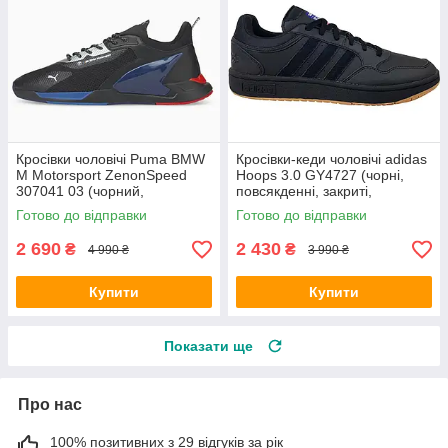
Кросівки чоловічі Puma BMW
Кросівки-кеди чоловічі adidas
M Motorsport ZenonSpeed
Hoops 3.0 GY4727 (чорні,
307041 03 (чорний,
повсякденні, закриті,
щоденний, текстильний,
круглорічні, бренд адідас)
Готово до відправки
Готово до відправки
бренд пума)
2 690
2 430
₴
₴
4 990 ₴
3 990 ₴
Купити
Купити
Показати ще
Про нас
100% позитивних з 29 відгуків за рік