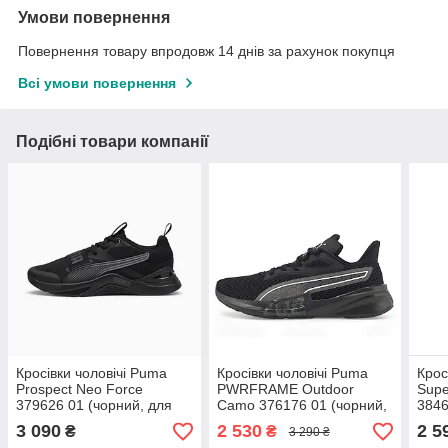
Умови повернення
Повернення товару впродовж 14 днів за рахунок покупця
Всі умови повернення
Подібні товари компанії
Кросівки чоловічі Puma
Кросівки чоловічі Puma
Крос
Prospect Neo Force
PWRFRAME Outdoor
Supe
379626 01 (чорний, для
Camo 376176 01 (чорний,
3846
тренувань, повсякденні,
для тренувань,
повс
3 090
2 530
2 5
₴
₴
3 290 ₴
текстиль, пума)
повсякденні, текстиль,
текс