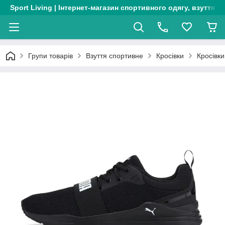
Sport Living | Інтернет-магазин спортивного одягу, взуття т
Групи товарів
Взуття спортивне
Кросівки
Кросівки