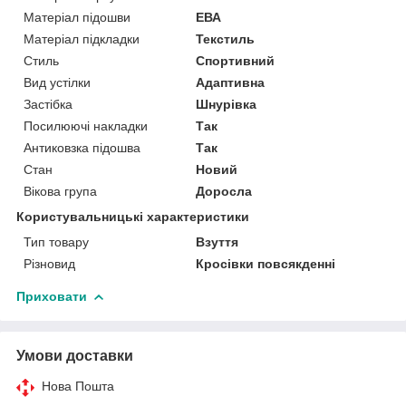
Матеріал підошви
ЕВА
Матеріал підкладки
Текстиль
Стиль
Спортивний
Вид устілки
Адаптивна
Застібка
Шнурівка
Посилюючі накладки
Так
Антиковзка підошва
Так
Стан
Новий
Вікова група
Доросла
Користувальницькі характеристики
Тип товару
Взуття
Різновид
Кросівки повсякденні
Приховати
Умови доставки
Нова Пошта