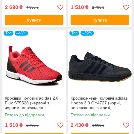
2 690
1 510
₴
₴
4 990 ₴
2 790 ₴
Купити
Купити
Топ
–46%
Топ
–39%
Кросівки чоловічі adidas ZX
Кросівки-кеди чоловічі adidas
Flux S75528 (червоні з
Hoops 3.0 GY4727 (чорні,
чорним, повсякденні,
повсякденні, закриті,
текстильний верх, бренд
круглорічні, бренд адідас)
Готово до відправки
Готово до відправки
адідас)
1 510
2 430
₴
₴
2 790 ₴
3 990 ₴