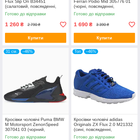
Flux Slip On B34451
Ferrari Podio Mid 305776 01
(салатовий, повсякденні,
(чорні, повсякденні,
текстильний верх, бренд
перфоровані, бренд пума)
Готово до відправки
Готово до відправки
адідас)
1 260
1 690
₴
₴
2 790 ₴
3 390 ₴
Купити
Купити
31 см.
–46%
Топ
–46%
Кросівки чоловічі Puma BMW
Кросівки чоловічі adidas
M Motorsport ZenonSpeed
Originals ZX Flux 2.0 M21332
307041 03 (чорний,
(сині, повсякденні,
щоденний, текстильний,
текстильний верх, бренд
Готово до відправки
Готово до відправки
бренд пума)
адідас)