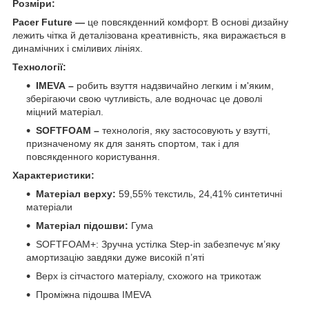
Розміри:
Pacer Future —
це повсякденний комфорт. В основі дизайну
лежить чітка й деталізована креативність, яка виражається в
динамічних і сміливих лініях.
Технології:
IMEVA –
робить взуття надзвичайно легким і м'яким,
зберігаючи свою чутливість, але водночас це доволі
міцний матеріал.
SOFTFOAM –
технологія, яку застосовують у взутті,
призначеному як для занять спортом, так і для
повсякденного користування.
Характеристики:
Матеріал верху:
59,55% текстиль, 24,41% синтетичні
матеріали
Матеріал підошви:
Гума
SOFTFOAM+: Зручна устілка Step-in забезпечує м’яку
амортизацію завдяки дуже високій п’яті
Верх із сітчастого матеріалу, схожого на трикотаж
Проміжна підошва IMEVA