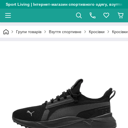
Sport Living | Інтернет-магазин спортивного одягу, взуття т
Групи товарів
Взуття спортивне
Кросівки
Кросівки