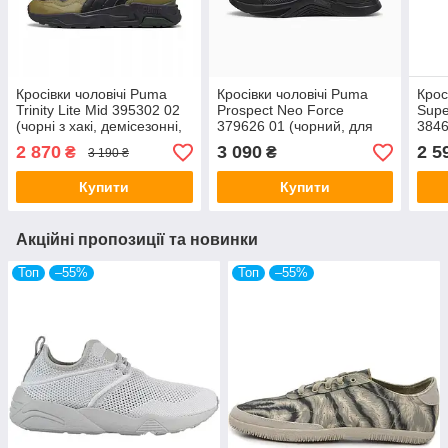
Кросівки чоловічі Puma
Кросівки чоловічі Puma
Крос
Trinity Lite Mid 395302 02
Prospect Neo Force
Supe
(чорні з хакі, демісезонні,
379626 01 (чорний, для
3846
синтетика, текстиль,
тренувань, повсякденні,
повс
2 870
3 090
2 5
₴
₴
3 190 ₴
бренд пума)
текстиль, пума)
текс
Купити
Купити
Акційні пропозиції та новинки
Топ
–55%
Топ
–55%