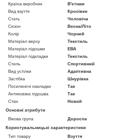
Країна виробник
В'єтнам
Вид взуття
Кросівки
Стать
Чоловіча
Сезон
Весна/Літо
Колір
Чорний
Матеріал верху
Текстиль
Матеріал підошви
ЕВА
Матеріал підкладки
Текстиль
Стиль
Спортивний
Вид устілки
Адаптивна
Застібка
Шнурівка
Посилюючі накладки
Так
Антиковзка підошва
Так
Стан
Новий
Основні атрибути
Вікова група
Доросла
Користувальницькі характеристики
Тип товару
Взуття