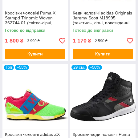
Кросівки чоловічі Puma X
Кеди чоловічі adidas Originals
Stampd Trinomic Woven
Jeremy Scott M18995
362744 01 (світло-сірні,
(текстиль, літні, повсякденні,
повсякденні, трикотаж, бренд
перфоровані, адідас)
Готово до відправки
Готово до відправки
пума)
1 800
1 170
₴
₴
3 990 ₴
2 590 ₴
Купити
Купити
Топ
–55%
29 см.
–50%
Кросівки чоловічі adidas ZX
Кросівки-кеди чоловічі Puma