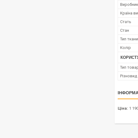
Виробни
Країна в
Стать
Стан
Тип ткан
Колір
КОРИСТ
Тип това
Різновид
ІНФОРМА
Ціна:
1 190