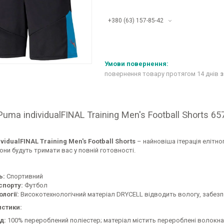
+380 (63) 157-85-42
повернення товару протягом 14 днів
з
uma individualFINAL Training Men's Football Shorts 6
ividualFINAL Training Men's Football Shorts
– найновіша ітерація елітно
вони будуть тримати вас у повній готовності.
ь:
Спортивний
спорту:
Футбол
ології:
Високотехнологічний матеріал DRYCELL відводить вологу, забезп
стики:
д:
100% перероблений поліестер; матеріал містить перероблені волокна