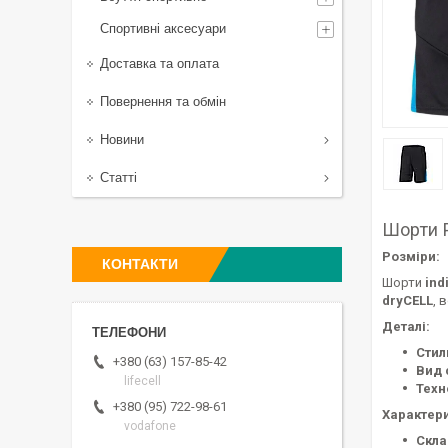
Спортивні аксесуари
Доставка та оплата
Повернення та обмін
Новини
Статті
Шорти P
Розміри:
КОНТАКТИ
Шорти
ind
dryCELL
, 
Деталі:
Стил
+380 (63) 157-85-42
Вид 
lifecell
Техн
+380 (95) 722-98-61
Характери
vodafone
Скла