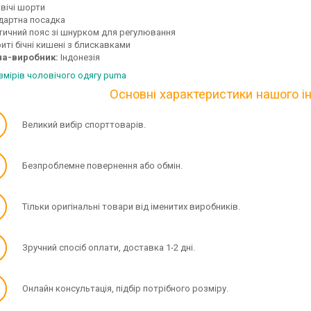
вічі шорти
дартна посадка
тичний пояс зі шнурком для регулювання
иті бічні кишені з блискавками
на-виробник:
Індонезія
змірів чоловічого одягу
puma
Основні характеристики нашого і
✓
Великий вибір спорттоварів.
✓
Безпроблемне повернення або обмін.
✓
Тільки оригінальні товари від іменитих виробників.
✓
Зручний спосіб оплати, доставка 1-2 дні.
✓
Онлайн консультація, підбір потрібного розміру.