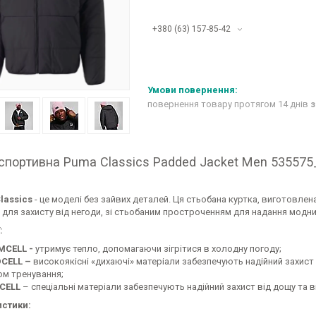
+380 (63) 157-85-42
повернення товару протягом 14 днів
з
спортивна Puma Classics Padded Jacket Men 535575
lassics
- це моделі без зайвих деталей. Ця стьобана куртка, виготовлен
для захисту від негоди, зі стьобаним простроченням для надання модних
:
CELL -
утримує тепло, допомагаючи зігрітися в холодну погоду;
CELL –
високоякісні «дихаючі» матеріали забезпечують надійний захист
ом тренування;
CELL
– спеціальні матеріали забезпечують надійний захист від дощу та в
стики: