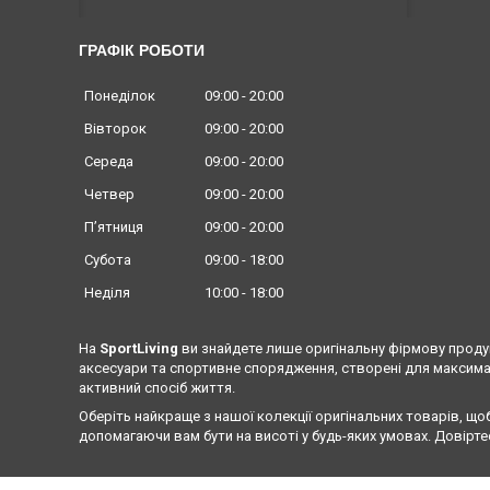
ГРАФІК РОБОТИ
Понеділок
09:00
20:00
Вівторок
09:00
20:00
Середа
09:00
20:00
Четвер
09:00
20:00
Пʼятниця
09:00
20:00
Субота
09:00
18:00
Неділя
10:00
18:00
На
SportLiving
ви знайдете лише оригінальну фірмову продук
аксесуари та спортивне спорядження, створені для максима
активний спосіб життя.
Оберіть найкраще з нашої колекції оригінальних товарів, що
допомагаючи вам бути на висоті у будь-яких умовах. Довіртес