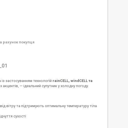
а рахунок покупця
_01
а із застосуванням технологій
rainCELL, windCELL та
 акцентів, — ідеальний супутник у холодну погоду.
 від вітру та підтримують оптимальну температуру тіла
ідчуття сухості