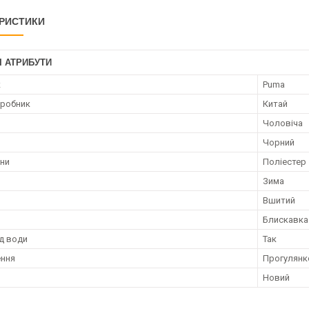
РИСТИКИ
І АТРИБУТИ
к
Puma
иробник
Китай
Чоловіча
Чорний
ини
Поліестер
Зима
н
Вшитий
Блискавка
ід води
Так
ення
Прогулянк
Новий