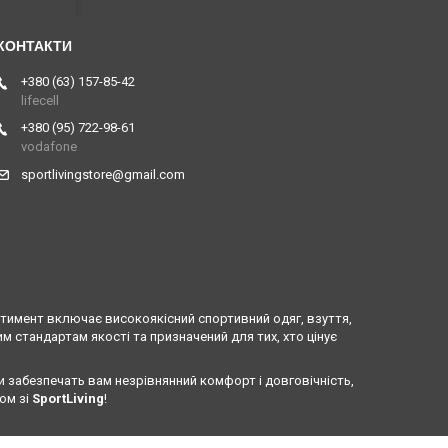
+380 (63) 157-85-42
lifecell
+380 (95) 722-98-61
vodafone
sportlivingstore@gmail.com
ртимент включає високоякісний спортивний одяг, взуття,
 стандартам якості та призначений для тих, хто цінує
и забезпечать вам незрівнянний комфорт і довговічність,
ом зі
SportLiving
!