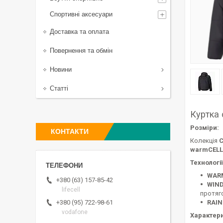
Спортивні аксесуари
Доставка та оплата
Повернення та обмін
Новини
Статті
Куртка 
Розміри:
КОНТАКТИ
Колекція
C
warmCELL
Технології
WARM
+380 (63) 157-85-42
WIND
lifecell
протяг
RAIN
+380 (95) 722-98-61
vodafone
Характери