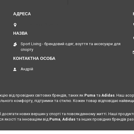
Шептицький, Україна
Sport Living - брендовий одяг, взуття та аксесуари для
спорту
Андрій
цію від провідних світових брендів, таких як
Puma
та
Adidas
. Наш асо
льного комфорту, підтримки та стилю. Кожен товар відповідає найвищим
б досягати нових вершин у спорті та повсякденному житті. Наші продукт
я якості та інноваціям від
Puma
,
Adidas
та інших провідних брендів раз