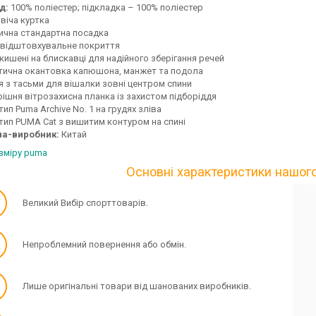
д:
100% поліестер; підкладка – 100% поліестер
віча куртка
ична стандартна посадка
відштовхувальне покриття
 кишені на блискавці для надійного зберігання речей
тична окантовка капюшона, манжет та подола
я з тасьми для вішалки зовні центром спини
рішня вітрозахисна планка із захистом підборіддя
ип Puma Archive No. 1 на грудях зліва
тип PUMA Cat з вишитим контуром на спині
на-виробник:
Китай
озміру puma
Основні характеристики нашог
✓
Великий Вибір спорттоварів.
✓
Непроблемний повернення або обмін.
✓
Лише оригінальні товари від шанованих виробників.