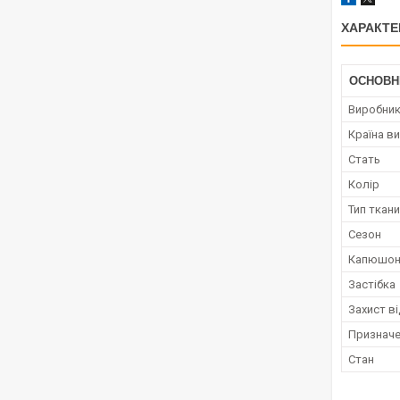
ХАРАКТЕ
ОСНОВН
Виробни
Країна в
Стать
Колір
Тип ткан
Сезон
Капюшо
Застібка
Захист в
Признач
Стан