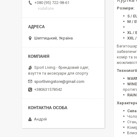
+380 (95) 722-98-61
Розміри:
vodafone
S / E
M / E
XL / 
XXL /
Шептицький, Україна
Багатошар
забезпечит
комір та з
можливіст
Sport Living - брендовий одяг,
Технології
взуття та аксесуари для спорту
WARM
sportlivingstore@gmail.com
WIND
протяг
+380631578542
RAIN
Характери
Скла
Чоло
Андрій
Стан
Комі
Блис