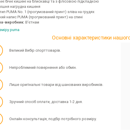
чні бічні кишені на блискавці та з флісовою підкладкою
рішня нагрудна кишеня
тип PUMA No. 1 (прогумований принт) зліва на грудях
кий напис PUMA (прогумований принт) на спині
на-виробник:
В'єтнам
озміру puma
Основні характеристики нашог
✓
Великий Вибір спорттоварів.
✓
Непроблемний повернення або обмін.
✓
Лише оригінальні товари від шанованих виробників.
✓
Зручний спосіб оплати, доставка 1-2 дня.
✓
Онлайн консультація, подбір потрібного розміру.