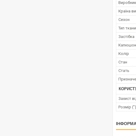
Виробни
Країна в
Сезон
Тип ткан
Застібка
Капюшо
Колір
Стан
Стать
Признач
КОРИСТ
Захист в
Розмір ("
ІНФОРМА