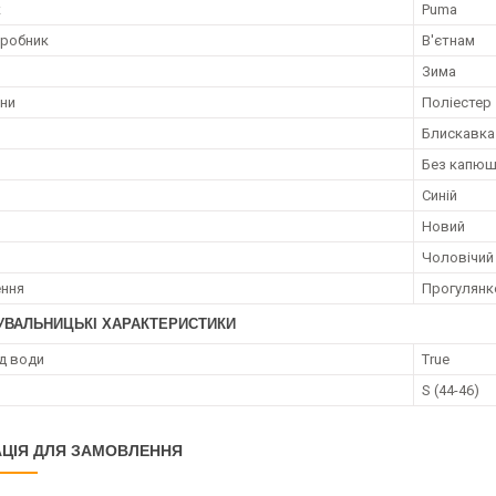
к
Puma
иробник
В'єтнам
Зима
ини
Поліестер
Блискавка
н
Без капю
Синій
Новий
Чоловічий
ення
Прогулянк
УВАЛЬНИЦЬКІ ХАРАКТЕРИСТИКИ
ід води
True
)
S (44-46)
ЦІЯ ДЛЯ ЗАМОВЛЕННЯ