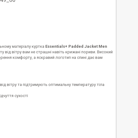
ьному матеріалу куртка
Essentials+ Padded Jacket Men
у від вітру вам не страшні навіть крижані пориви. Високий
рення комфорту, а яскравий логотип на спині дає вам
 від вітру та підтримують оптимальну температуру тіла
ідчуття сухості