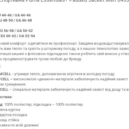
U 44-46 / UA 44-46
U 48-50 / UA 46-48
EU 56-58 / UA 50-52
 EU 60-62 / UA 52-54
овий комфорт: одягайтеся як професіонал. Завдяки водовідштовхувал
ь вам тепло та сухість у штормову погоду, а з нашою технологією захист
атишні кишені з флісовою підкладкою також роблять свій внесок у ство
ь продемонструвати трохи любові до бренду.
:
CELL -
утримує тепло, допомагаючи зігрітися в холодну погоду;
CELL –
високоякісні «дихаючі» матеріали забезпечують надійний захист
ом тренування;
CELL
– спеціальні матеріали забезпечують надійний захист від дощу та в
стики:
д:
100% поліестер; підкладка – 100% поліестер
віча куртка
дартна посадка
рець стійка
кавка по всій довжині