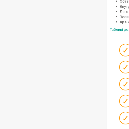
Обта
Внут
Лого
Вели
Краї
Таблиці р