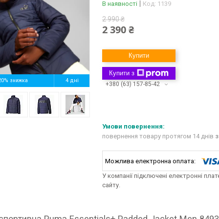
В наявності
Код:
1139
2 990 ₴
2 390 ₴
Купити
Купити з
20%
4 дні
+380 (63) 157-85-42
повернення товару протягом 14 днів
з
У компанії підключені електронні пла
сайту.
спортивна Puma Essentials+ Padded Jacket Men 849