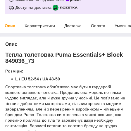
Доступна доставка
Опис
Характеристики
Доставка
Оплата
Умови п
Опис
Тепла толстовка Puma Essentials+ Block
849036_73
Розміри:
L / EU 52-54 / UA 48-50
Спортивна толстовка обов'язково має бути в гардеробі
кожного активного чоловіка. Представлена модель не тільки
чудово виглядає, але й дуже зручна у носінні. Це пов'язано не
тільки з добротними матеріалами, вільним кроєм та модним
забарвленням, але й з перевіреним виробником – німецьким
брендом Puma. Толстовка виготовлена з м'якої тканини, яка
приємно прилягає до тіла та забезпечує шкірі необхідну
вентиляцію. Барвисті вставки та логотип бренду на грудях