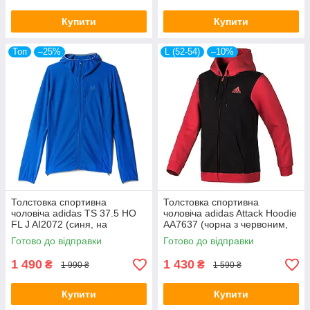
Купити
Купити
Топ
–25%
L (52-54)
–10%
Толстовка спортивна
Толстовка спортивна
чоловіча adidas TS 37.5 HO
чоловіча adidas Attack Hoodie
FL J AI2072 (синя, на
AA7637 (чорна з червоним,
блискавці, для тренувань,
бавовна, на блискавці,
Готово до відправки
Готово до відправки
логотип адідас)
логотип адідас)
1 490
1 430
₴
₴
1 990 ₴
1 590 ₴
Купити
Купити