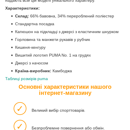
надають всій цій моделі унікального характеру.
Характеристики:
Склад:
66% бавовна, 34% перероблений поліестер
Стандартна посадка
Капюшон на підкладці з джерсі з еластичним шнурком
Горловина та манжети рукавів у рубчик
Кишеня-кенгуру
Вишитий логотип PUMA No. 1 на грудях
Джерсі з начосом
Країна-виробник:
Камбоджа
Таблиці розмірів puma
Основні характеристики нашого
інтернет-магазину
✓
Великий вибір спорттоварів.
✓
Безпроблемне повернення або обмін.