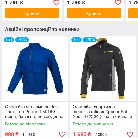
1 790
1 790
1 7
₴
₴
бавовна, бренд пума)
бавовна, бренд пума)
баво
Купити
Купити
Акційні пропозиції та новинки
Топ
–41%
Топ
–29%
Олімпійка чоловіча adidas
Олімпійка спортивна
Track Top Pocket F50160
чоловіча adidas Xperior Soft
(синя, бавовна, повсякденна,
Shell S92304 (сіра, активна, з
класика, бренд адідас)
блискавкою, логотип адідас)
Готово до відправки
Готово до відправки
990
1 690
₴
₴
1 690 ₴
2 390 ₴