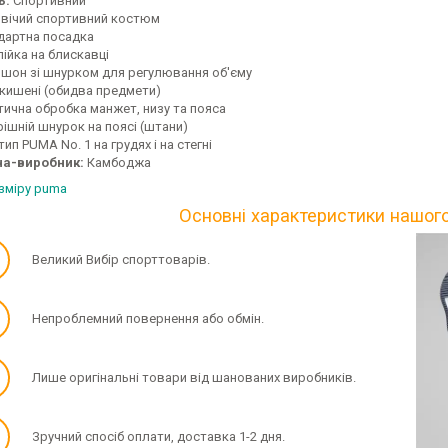
ь:
Спортивний
вічий спортивний костюм
дартна посадка
пійка на блискавці
шон зі шнурком для регулювання об'єму
і кишені (обидва предмети)
тична обробка манжет, низу та пояса
рішній шнурок на поясі (штани)
ип PUMA No. 1 на грудях і на стегні
на-виробник:
Камбоджа
озміру puma
Основні характеристики нашог
✓
Великий Вибір спорттоварів.
✓
Непроблемний повернення або обмін.
✓
Лише оригінальні товари від шанованих виробників.
✓
Зручний спосіб оплати, доставка 1-2 дня.