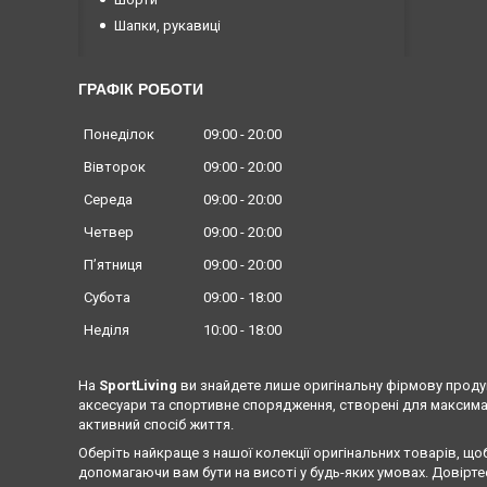
Шапки, рукавиці
ГРАФІК РОБОТИ
Понеділок
09:00
20:00
Вівторок
09:00
20:00
Середа
09:00
20:00
Четвер
09:00
20:00
Пʼятниця
09:00
20:00
Субота
09:00
18:00
Неділя
10:00
18:00
На
SportLiving
ви знайдете лише оригінальну фірмову продук
аксесуари та спортивне спорядження, створені для максима
активний спосіб життя.
Оберіть найкраще з нашої колекції оригінальних товарів, що
допомагаючи вам бути на висоті у будь-яких умовах. Довіртес