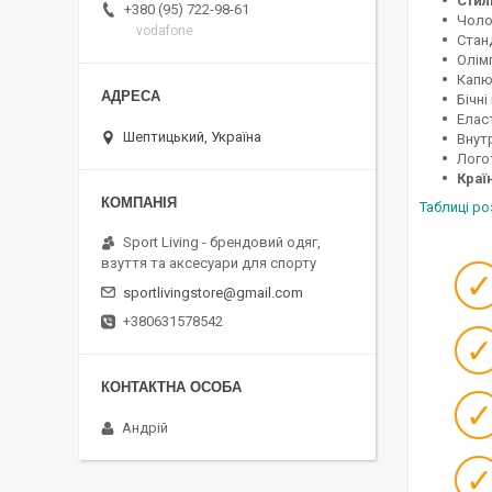
Стил
+380 (95) 722-98-61
Чоло
vodafone
Стан
Олім
Капю
Бічн
Елас
Шептицький, Україна
Внут
Логот
Краї
Таблиці р
Sport Living - брендовий одяг,
взуття та аксесуари для спорту
sportlivingstore@gmail.com
+380631578542
Андрій