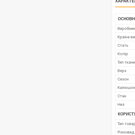
ХАРАКТЕ
ОСНОВН
Виробни
Країна в
Стать
Колір
Тип ткан
Верх
Сезон
Капюшо
Стан
Низ
КОРИСТ
Тип това
Різновид