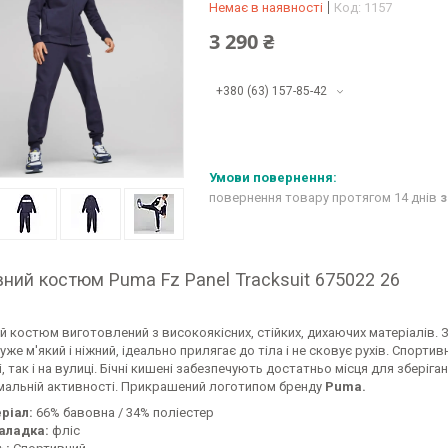
Немає в наявності
Код:
1157
3 290 ₴
+380 (63) 157-85-42
повернення товару протягом 14 днів
з
ний костюм Puma Fz Panel Tracksuit 675022 26
й костюм виготовлений з високоякісних, стійких, дихаючих матеріалів.
уже м'який і ніжний, ідеально прилягає до тіла і не сковує рухів. Спорт
, так і на вулиці. Бічні кишені забезпечують достатньо місця для зберіг
мальній активності. Прикрашений логотипом бренду
Puma.
ріал:
66% бавовна / 34% поліестер
аладка:
фліс