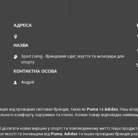
Шептицький, Україна
Sport Living - брендовий одяг, взуття та аксесуари для
спорту
Андрій
цію від провідних світових брендів, таких як
Puma
та
Adidas
. Наш асо
льного комфорту, підтримки та стилю. Кожен товар відповідає найвищим
б досягати нових вершин у спорті та повсякденному житті. Наші продукт
я якості та інноваціям від
Puma
,
Adidas
та інших провідних брендів раз