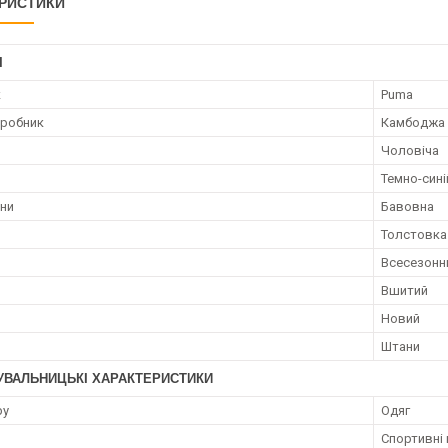
РИСТИКИ
І
к
Puma
иробник
Камбоджа
Чоловіча
Темно-сині
ини
Бавовна
Толстовка
Всесезонн
н
Вшитий
Новий
Штани
УВАЛЬНИЦЬКІ ХАРАКТЕРИСТИКИ
ру
Одяг
Спортивні