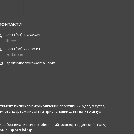
+380 (63) 157-85-42
lifecell
+380 (95) 722-98-61
vodafone
sportlivingstore@gmail.com
ртимент включає високоякісний спортивний одяг, взуття,
 стандартам якості та призначений для тих, хто цінує
и забезпечать вам незрівнянний комфорт і довговічність,
ом зі
SportLiving
!