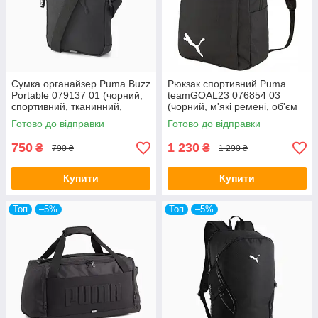
Сумка органайзер Puma Buzz
Рюкзак спортивний Puma
Portable 079137 01 (чорний,
teamGOAL23 076854 03
спортивний, тканинний,
(чорний, м'які ремені, об'єм
поліестер, логотип пума)
23 літри, бренд пума)
Готово до відправки
Готово до відправки
750
1 230
₴
₴
790 ₴
1 290 ₴
Купити
Купити
Топ
–5%
Топ
–5%