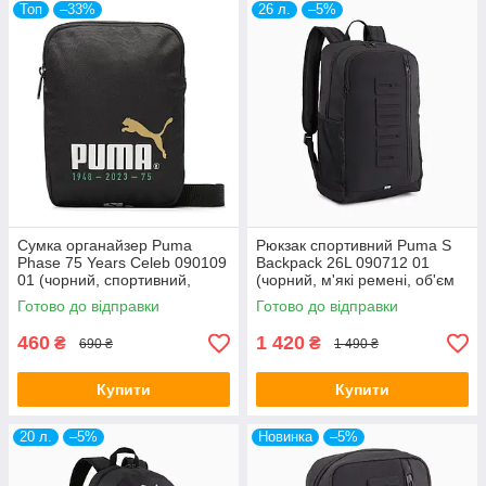
Топ
–33%
26 л.
–5%
Сумка органайзер Puma
Рюкзак спортивний Puma S
Phase 75 Years Celeb 090109
Backpack 26L 090712 01
01 (чорний, спортивний,
(чорний, м'які ремені, об'єм
тканинний, поліестер,
26 літрів, бренд пума)
Готово до відправки
Готово до відправки
логотип пума)
460
1 420
₴
₴
690 ₴
1 490 ₴
Купити
Купити
20 л.
–5%
Новинка
–5%