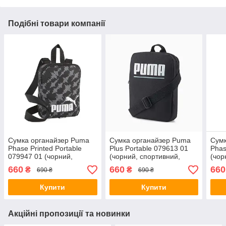
Подібні товари компанії
Сумка органайзер Puma
Сумка органайзер Puma
Сумк
Phase Printed Portable
Plus Portable 079613 01
Phas
079947 01 (чорний,
(чорний, спортивний,
(чор
спортивний, тканинний,
тканинний, поліестер,
ткан
660
660
660
₴
₴
690 ₴
690 ₴
поліестер, логотип пума)
логотип пума)
лого
Купити
Купити
Акційні пропозиції та новинки