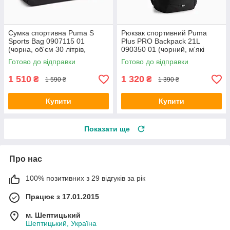
Сумка спортивна Puma S
Рюкзак спортивний Puma
Sports Bag 0907115 01
Plus PRO Backpack 21L
(чорна, об'єм 30 літрів,
090350 01 (чорний, м'які
поліестер, бренд пума)
ремені, об'єм 21 літра, бренд
Готово до відправки
Готово до відправки
пуму)
1 510
1 320
₴
₴
1 590 ₴
1 390 ₴
Купити
Купити
Показати ще
Про нас
100% позитивних з 29 відгуків за рік
Працює з 17.01.2015
м. Шептицький
Шептицький, Україна