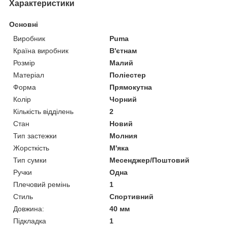
Характеристики
Основні
Виробник
Puma
Країна виробник
В'єтнам
Розмір
Малий
Матеріал
Поліестер
Форма
Прямокутна
Колір
Чорний
Кількість відділень
2
Стан
Новий
Тип застежки
Молния
Жорсткість
М'яка
Тип сумки
Месенджер/Поштовий
Ручки
Одна
Плечовий ремінь
1
Стиль
Спортивний
Довжина:
40 мм
Підкладка
1