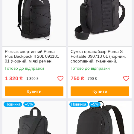
Рюкзак спортивний Puma
Сумка органайзер Puma S
Plus Backpack II 20L 091181
Portable 090713 01 (чорний,
01 (чорний, м'які ремені,
спортивний, тканинний,
об'єм 20 літрів, бренд пума)
поліестер, логотип пума)
Готово до відправки
Готово до відправки
1 320
750
₴
₴
1 390 ₴
790 ₴
Купити
Купити
Новинка
–5%
Новинка
–5%