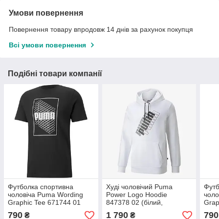
Умови повернення
Повернення товару впродовж 14 днів за рахунок покупця
Всі умови повернення
Подібні товари компанії
Футболка спортивна
Худі чоловічий Puma
Футб
чоловіча Puma Wording
Power Logo Hoodie
чоло
Graphic Tee 671744 01
847378 02 (білий,
Grap
(чорна, бавовна 100%,
чоловічий, спортивний,
(чер
790
1 790
790
₴
₴
повсякденна, бренд пума)
бавовна, бренд пума)
повс