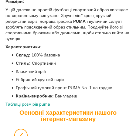
Розміри:
У цій далеко не простій футболці спортивний образ виглядає
по-справжньому вишукано. Зручні лінії крою, круглий
ребристий виріз, яскрава графіка
PUMA
і вуличний силует
зроблять повсякденний образ стильним. Поєднуйте його зі
спортивними брюками або джинсами, щоби стильно вийти на
вулицю.
Характеристики:
Склад:
100% бавовна
Стиль:
Спортивний
Класичний крій
Ребристий круглий виріз
Графічний гумовий принт PUMA No. 1 на грудях.
Країна-виробник:
Бангладеш
Таблиці розмірів puma
Основні характеристики нашого
інтернет-магазину
✓