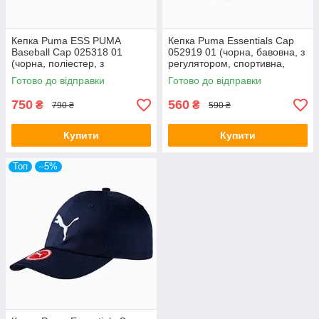
Кепка Puma ESS PUMA
Кепка Puma Essentials Cap
Baseball Cap 025318 01
052919 01 (чорна, бавовна, з
(чорна, поліестер, з
регулятором, спортивна,
регулятором, спортивна,
логотип пума)
Готово до відправки
Готово до відправки
логотип пума)
750
560
₴
₴
790 ₴
590 ₴
Купити
Купити
Топ
–5%