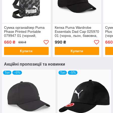
Сумка органайзер Puma
Кепка Puma Wardrobe
Сумк
Phase Printed Portable
Essentials Dad Cap 025970
Plus
079947 01 (чорний,
01 (чорна, льон, бавовна,
(чор
спортивний, тканинний,
з регулятором, спортивна,
ткан
660
990
660
₴
₴
690 ₴
поліестер, логотип пума)
бренд пума)
лого
Купити
Купити
Акційні пропозиції та новинки
Топ
–5%
Топ
–5%