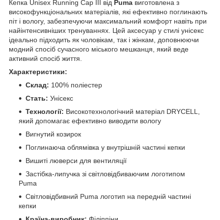
Кепка Unisex Running Cap III від
Puma
виготовлена ​​з
високофункціональних матеріалів, які ефективно поглинають
піт і вологу, забезпечуючи максимальний комфорт навіть при
найінтенсивніших тренуваннях. Цей аксесуар у стилі унісекс
ідеально підходить як чоловікам, так і жінкам, доповнюючи
модний спосіб сучасного міського мешканця, який веде
активний спосіб життя.
Характеристики:
Склад:
100% поліестер
Стать:
Унісекс
Технології:
Високотехнологічний матеріал DRYCELL,
який допомагає ефективно виводити вологу
Вигнутий козирок
Поглинаюча облямівка у внутрішній частині кепки
Вишиті люверси для вентиляції
Застібка-липучка зі світловідбиваючим логотипом
Puma
Світловідбивний Puma логотип на передній частині
кепки
Країна-виробник:
Філіппіни