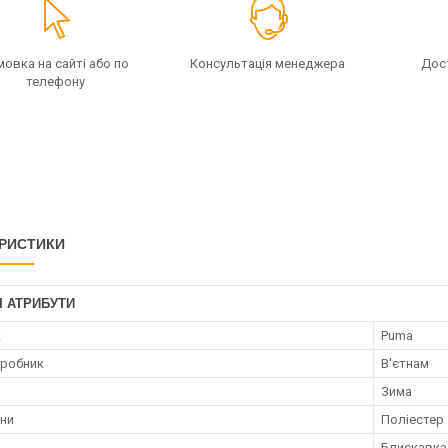
мовка на сайті або по
Консультація менеджера
Дос
телефону
РИСТИКИ
І АТРИБУТИ
к
Puma
иробник
В'єтнам
Зима
ини
Поліестер
Блискавка