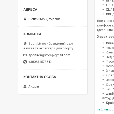
M / E
L / E
XL / 
XXL /
Шептицький, Україна
Впевнено 
комфорту. 
Ідеальний 
Характери
Скла
Sport Living - брендовий одяг,
Чоло
взуття та аксесуари для спорту
Колір
sportlivingstore@gmail.com
Вид 
Фасо
+380631578542
Осно
З ка
Довг
Засті
Довж
Андрій
Кишен
wind
вітру, 
Краї
Таблиці р