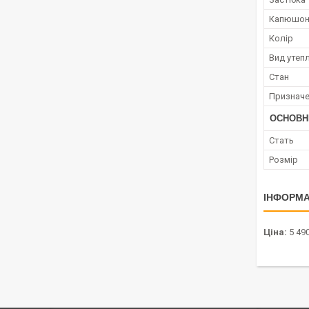
Капюшо
Колір
Вид утеп
Стан
Признач
ОСНОВН
Стать
Розмір
ІНФОРМА
Ціна:
5 490