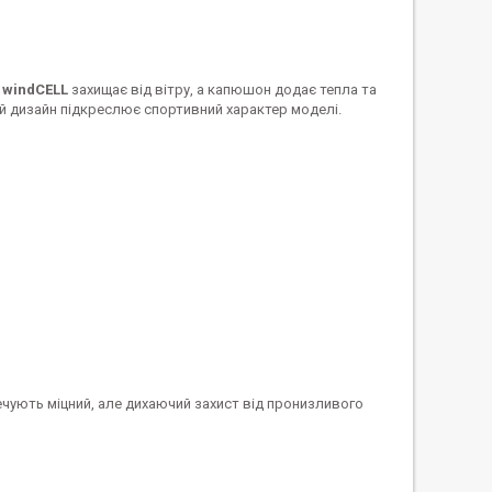
я
windCELL
захищає від вітру, а капюшон додає тепла та
ний дизайн підкреслює спортивний характер моделі.
ечують міцний, але дихаючий захист від пронизливого