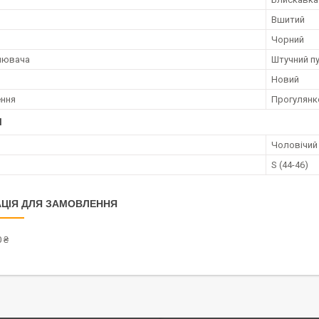
н
Вшитий
Чорний
лювача
Штучний п
Новий
ення
Прогулянк
І
Чоловічий
S (44-46)
ЦІЯ ДЛЯ ЗАМОВЛЕННЯ
 ₴