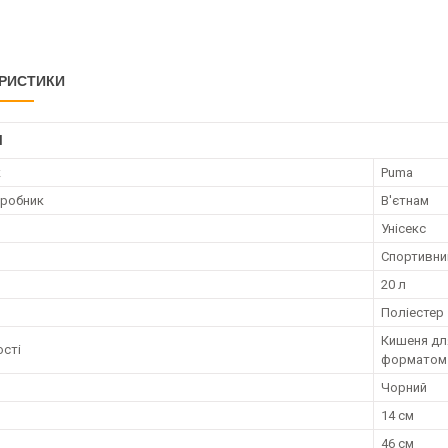
РИСТИКИ
І
к
Puma
иробник
В'єтнам
Унісекс
Спортивни
20 л
Поліестер
Кишеня для
сті
форматом
Чорний
14 см
46 см