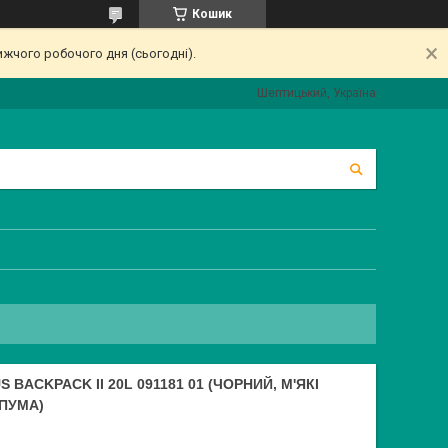
Кошик
ижчого робочого дня (сьогодні).
Шептицький, Україна
ACKPACK II 20L 091181 01 (ЧОРНИЙ, М'ЯКІ
 ПУМА)