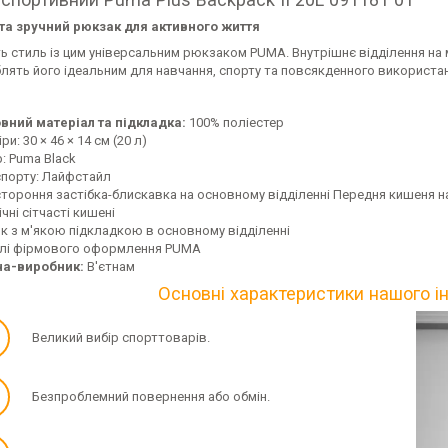
та зручний рюкзак для активного життя
ь стиль із цим універсальним рюкзаком PUMA. Внутрішнє відділення на м
лять його ідеальним для навчання, спорту та повсякденного використан
вний матеріал та підкладка:
100% поліестер
ри: 30 × 46 × 14 см (20 л)
: Puma Black
спорту: Лайфстайл
тороння застібка-блискавка на основному відділенні Передня кишеня н
ічні сітчасті кишені
к з м'якою підкладкою в основному відділенні
лі фірмового оформлення PUMA
на-виробник:
В'єтнам
Основні характеристики нашого і
✓
Великий вибір спорттоварів.
✓
Безпроблемний повернення або обмін.