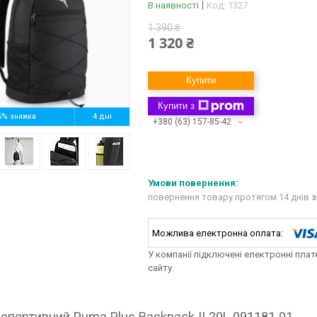
В наявності
Код:
1327
1 390 ₴
1 320 ₴
Купити
Купити з
5%
4 дні
+380 (63) 157-85-42
повернення товару протягом 14 днів
з
У компанії підключені електронні пла
сайту.
спортивний Puma Plus Backpack II 20L 091181 01