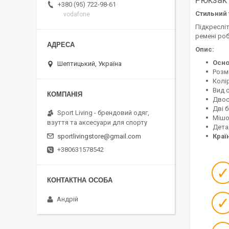
+380 (95) 722-98-61
Стильний 
vodafone
Підкресліт
ремені роб
Опис:
Осно
Шептицький, Україна
Розмі
Колір
Вид 
Двос
Дві б
Sport Living - брендовий одяг,
Мішо
взуття та аксесуари для спорту
Дета
Краї
sportlivingstore@gmail.com
+380631578542
Андрій