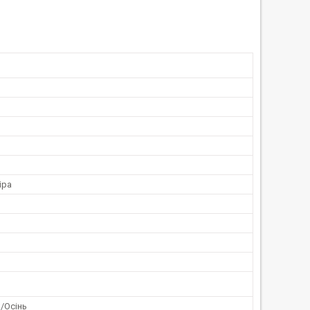
іра
/Осінь