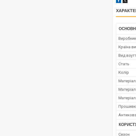
ХАРАКТЕ
ОСНОВН
Виробни
Країна в
Вид взут
Стать
Колір
Матеріал
Матеріал
Матеріал
Прошивк
Антиковз
КОРИСТ
Сезон