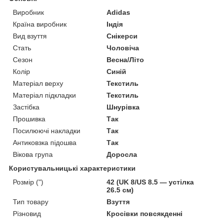
Виробник
Adidas
Країна виробник
Індія
Вид взуття
Снікерси
Стать
Чоловіча
Сезон
Весна/Літо
Колір
Синій
Матеріал верху
Текстиль
Матеріал підкладки
Текстиль
Застібка
Шнурівка
Прошивка
Так
Посилюючі накладки
Так
Антиковзка підошва
Так
Вікова група
Доросла
Користувальницькі характеристики
Розмір (")
42 (UK 8/US 8.5 — устілка
26.5 см)
Тип товару
Взуття
Різновид
Кросівки повсякденні