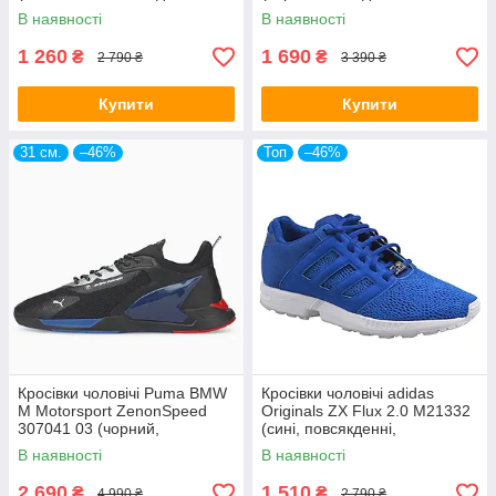
текстильний верх, бренд
перфоровані, бренд пума)
В наявності
В наявності
адідас)
1 260
1 690
₴
₴
2 790 ₴
3 390 ₴
Купити
Купити
31 см.
–46%
Топ
–46%
Кросівки чоловічі Puma BMW
Кросівки чоловічі adidas
M Motorsport ZenonSpeed
Originals ZX Flux 2.0 M21332
307041 03 (чорний,
(сині, повсякденні,
щоденний, текстильний,
текстильний верх, бренд
В наявності
В наявності
бренд пума)
адідас)
2 690
1 510
₴
₴
4 990 ₴
2 790 ₴