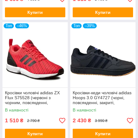
Купити
Купити
Топ
–46%
Топ
–39%
Кросівки чоловічі adidas ZX
Кросівки-кеди чоловічі adidas
Flux S75528 (червоні з
Hoops 3.0 GY4727 (чорні,
чорним, повсякденні,
повсякденні, закриті,
текстильний верх, бренд
круглорічні, бренд адідас)
В наявності
В наявності
адідас)
1 510
2 430
₴
₴
2 790 ₴
3 990 ₴
Купити
Купити