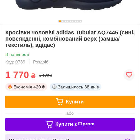
Кросівки чоловічі adidas Tubular AQ7445 (сині,
повсякденні, комбінований верх (замша/
текстиль), адідас)
В наявності
Код: 0789
Роздріб
1 770
₴
2 190 ₴
Економія
420 ₴
Залишилось
38 днів
Купити
або
Купити з