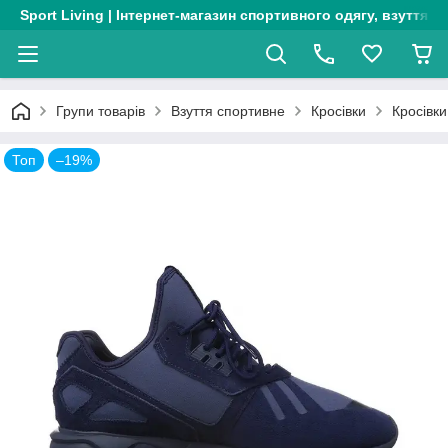
Sport Living | Інтернет-магазин спортивного одягу, взуття т
Групи товарів
Взуття спортивне
Кросівки
Кросівки
Топ
–19%