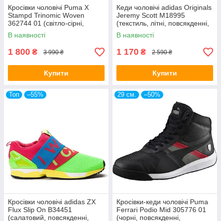
Кросівки чоловічі Puma X
Кеди чоловічі adidas Originals
Stampd Trinomic Woven
Jeremy Scott M18995
362744 01 (світло-сірні,
(текстиль, літні, повсякденні,
повсякденні, трикотаж, бренд
перфоровані, адідас)
В наявності
В наявності
пума)
1 800
1 170
₴
₴
3 990 ₴
2 590 ₴
Купити
Купити
Топ
–55%
29 см.
–50%
Кросівки чоловічі adidas ZX
Кросівки-кеди чоловічі Puma
Flux Slip On B34451
Ferrari Podio Mid 305776 01
(салатовий, повсякденні,
(чорні, повсякденні,