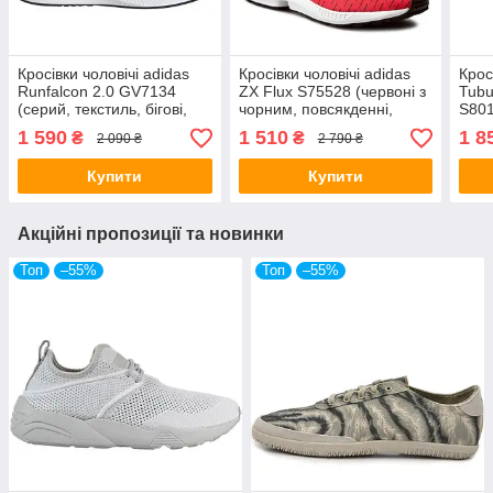
Кросівки чоловічі adidas
Кросівки чоловічі adidas
Крос
Runfalcon 2.0 GV7134
ZX Flux S75528 (червоні з
Tubu
(серий, текстиль, бігові,
чорним, повсякденні,
S801
фітнес, ходьба, бренд
текстильний верх, бренд
повс
1 590
1 510
1 8
₴
₴
2 090 ₴
2 790 ₴
адідас)
адідас)
верх
Купити
Купити
Акційні пропозиції та новинки
Топ
–55%
Топ
–55%