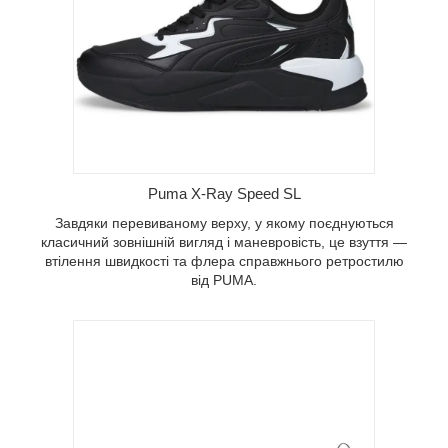
ій
я —
UMA.
Puma X-Ray Speed SL
Завдяки перевиваному верху, у якому поєднуються
класичний зовнішній вигляд і маневровість, це взуття —
втілення швидкості та флера справжнього ретростилю
від PUMA.
ить як