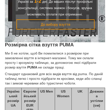
1-2
Україні за
дні. До ваших послуг профільні
консультації, система знижок і бонусів, зручна
можливість оплати при отриманні.
До вибору взуття
Розмірна сітка взуття
PUMA
Ми б не хотіли, щоб Ви помилилися з розміром при
замовленні взуття в інтернет-магазині. Тому ми склали
просту і зрозумілу таблицю, за допомогою якої підібрати
розмір взуття
PUMA
не складе праці.
Стандарт однаковий для всіх видів взуття від puma. По даній
таблиці легко і просто підібрати як кросівки, кеди або сланці
так і зимові черевики або туристичні чоботи.
Українс
Європе
US Men
US
UK
Довжин
ький
йський
Women
а
розмір
розмір
устілки
UA
EUR
(см)