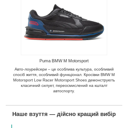
я,
ки BMW M
t Shoes
,
спорту.
Puma BMW M Motorsport
Авто-лоурейсери – це особлива культура, особливий
спосіб життя, особливий функціонал. Кросівки BMW M
Motorsport Low Racer Motorsport Shoes демонструють
класичний силует, переосмислений на кшталт
автоспорту.
Наше взуття — дійсно кращий вибір