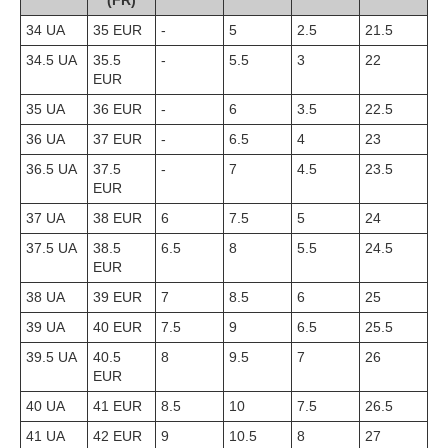
(FR)
34 UA
35 EUR
-
5
2.5
21.5
34.5 UA
35.5
-
5.5
3
22
EUR
35 UA
36 EUR
-
6
3.5
22.5
36 UA
37 EUR
-
6.5
4
23
36.5 UA
37.5
-
7
4.5
23.5
EUR
37 UA
38 EUR
6
7.5
5
24
37.5 UA
38.5
6.5
8
5.5
24.5
EUR
38 UA
39 EUR
7
8.5
6
25
39 UA
40 EUR
7.5
9
6.5
25.5
39.5 UA
40.5
8
9.5
7
26
EUR
40 UA
41 EUR
8.5
10
7.5
26.5
41 UA
42 EUR
9
10.5
8
27