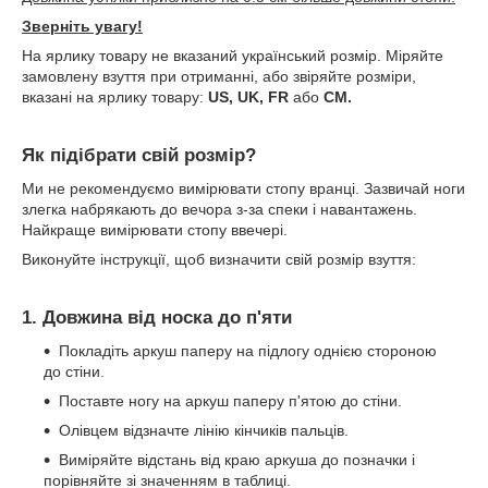
Зверніть увагу!
На ярлику товару не вказаний український розмір. Міряйте
замовлену взуття при отриманні, або звіряйте розміри,
вказані на ярлику товару:
US, UK, FR
або
CM.
Як підібрати свій розмір?
Ми не рекомендуємо вимірювати стопу вранці. Зазвичай ноги
злегка набрякають до вечора з-за спеки і навантажень.
Найкраще вимірювати стопу ввечері.
Виконуйте інструкції, щоб визначити свій розмір взуття:
1. Довжина від носка до п'яти
Покладіть аркуш паперу на підлогу однією стороною
до стіни.
Поставте ногу на аркуш паперу п'ятою до стіни.
Олівцем відзначте лінію кінчиків пальців.
Виміряйте відстань від краю аркуша до позначки і
порівняйте зі значенням в таблиці.