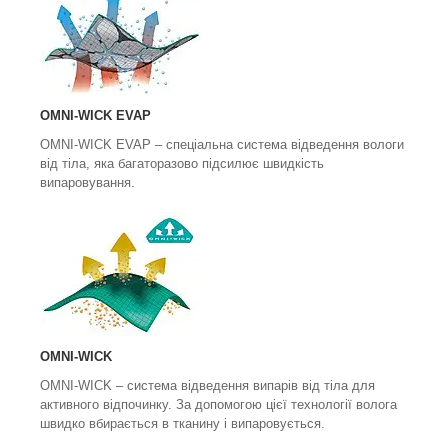
OMNI-WICK EVAP
OMNI-WICK EVAP
– спеціальна система відведення вологи
від тіла, яка багаторазово підсилює швидкість
випаровування.
OMNI-WICK
OMNI-WICK
– система відведення випарів від тіла для
активного відпочинку. За допомогою цієї технології волога
швидко вбирається в тканину і випаровується.