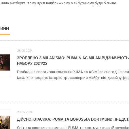
ршина айсберга, тому що в найближчому майбутньому буде більше.
ВИНИ
25.05.2024
ЗРОБЛЕНО З MILANISMO: PUMA & AC MILAN ВІДЗНАЧУЮ
НАБОРУ 2024/25
Глобальна спортивна компанія PUMA та AC Milan сьогодні пре
ідеально поєднує історію «россонері» з майбутнім дизайну фо
23.05.2024
ДІЙСНО КЛАСИКА: PUMA ТА BORUSSIA DORTMUND ПРЕДС
Світова спортивна компанія PUMA та дортмундська «Боруссія