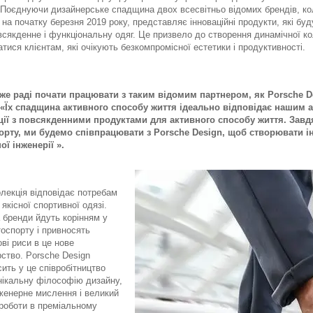
Поєднуючи дизайнерське спадщина двох всесвітньо відомих брендів, кол
на початку березня 2019 року, представляє інноваційні продукти, які бу
всякденне і функціональну одяг. Це призвело до створення динамічної ко
тися клієнтам, які очікують безкомпромісної естетики і продуктивності.
же раді почати працювати з таким відомим партнером, як Porsche D
«Їх спадщина активного способу життя ідеально відповідає нашим а
ції з повсякденними продуктами для активного способу життя. Завд
орту, ми будемо співпрацювати з Porsche Design, щоб створювати інн
ої інженерії ».
лекція відповідає потребам
якісної спортивної одязі.
 бренди йдуть корінням у
тоспорту і привносять
ві риси в це нове
ство. Porsche Design
ить у це співробітництво
нікальну філософію дизайну,
женерне мислення і великий
 роботи в преміальному