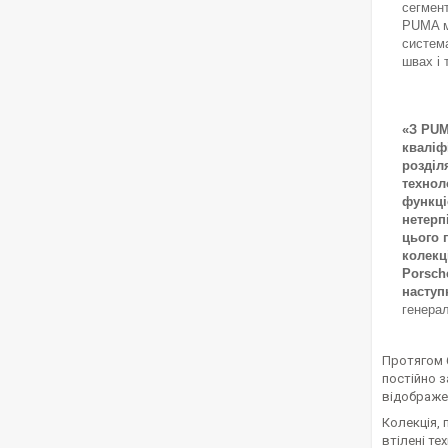
сегмент
PUMA м
система
швах і 
«З PU
кваліф
розділя
техноло
функці
нетерп
цього 
колекц
Porsch
наступ
генерал
Протягом б
постійно 
відображен
Колекція, 
втілені те