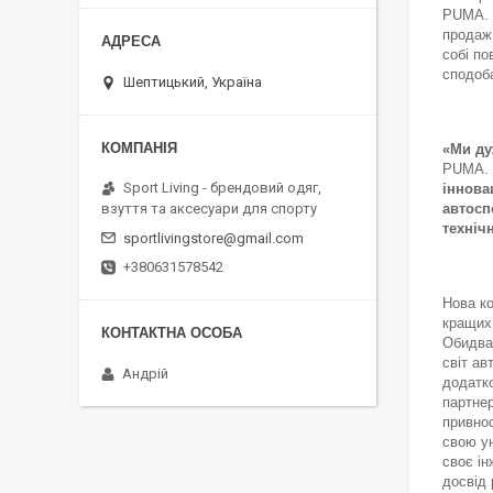
PUMA. 
продаж 
собі по
сподоба
Шептицький, Україна
«Ми ду
PUMA.
Sport Living - брендовий одяг,
іннова
автосп
взуття та аксесуари для спорту
технічн
sportlivingstore@gmail.com
+380631578542
Нова ко
кращих 
Обидва
світ ав
Андрій
додатко
партнер
привнос
свою у
своє ін
досвід