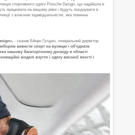
екція спортивного одягу Porsche Design, що надійшла в
дуть працювати на вищому рівні і будуть поєднувати в
лекції з власною індивідуальністю, яка повинна
esign»,
- сказав Бйорн Гулден, генеральний директор
мбіціям вивести спорт на вулицю і об'єднати
яки нашому багаторічному досвіду в області
оваційні моделі взуття і одягу високої якості і