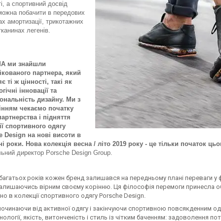
і, а спортивний досвід
ожна побачити в передових
х амортизації, трикотажних
тканинах легенів.
MA ми знайшли
ікованого партнера, який
є ті ж цінності, такі як
гічні інновації та
ональність дизайну. Ми з
інням чекаємо початку
партнерства і підняття
ії спортивного одягу
e Design на нові висоти в
ні роки. Нова колекція весна / літо 2019 року - це тільки початок ць
ьний директор Porsche Design Group.
агатьох років кожен бренд залишався на передньому плані переваги у фу
залишаючись вірним своєму корінню. Ця філософія перемоги принесла об
о в колекції спортивного одягу Porsche Design.
починаючи від активної одягу і закінчуючи спортивною повсякденним од
хнології, якість, витонченість і стиль із чітким баченням: задоволення п