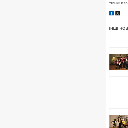
тільки ве
ІНШІ НО